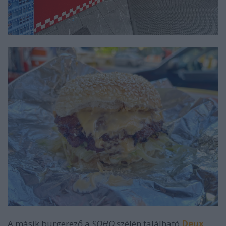
A másik burgerező a
SOHO
szélén található
Deux