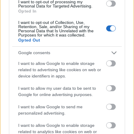
I want to opt-out of processing my
paradicsom, hagyma, uborka, citrom és olívabogyó
Personal Data for Targeted Advertising.
is érkezett még kiegészítőként. Egyébként tök finom
Opted In
volt és a kiszolgálást is kedvesnek mondanám, de
azért az ár-érték arányt nem feltétlenül mondanám
I want to opt-out of Collection, Use,
Retention, Sale, and/or Sharing of my
a legjobbnak.
26$
Personal Data that Is Unrelated with the
Purposes for which it was collected.
Opted Out
Google consents
I want to allow Google to enable storage
related to advertising like cookies on web or
device identifiers in apps.
I want to allow my user data to be sent to
Google for online advertising purposes.
I want to allow Google to send me
personalized advertising.
I want to allow Google to enable storage
related to analytics like cookies on web or