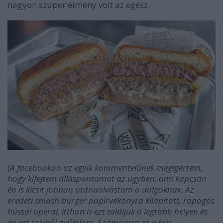
nagyon szuper élmény volt az egész.
(A facebookon az egyik kommentelőnek megígértem,
hogy kifejtem álláspontomat az ügyben, ami kapcsán
én is kicsit jobban utánaolvastam a dolgoknak. Az
eredeti smash burger papírvékonyra kilapított, ropogós
hússal operál, itthon is ezt találjuk a legtöbb helyen és
én ezt szívből gyűlölöm. Számomra ez a hús