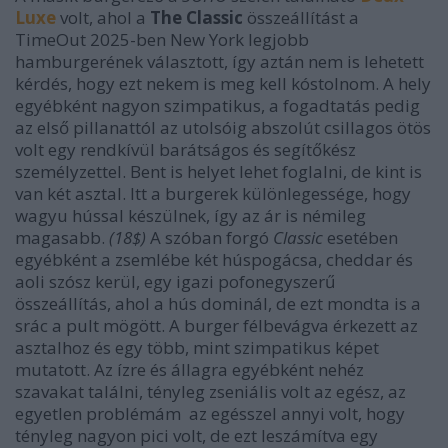
Luxe
volt, ahol a
The Classic
összeállítást a
TimeOut 2025-ben New York legjobb
hamburgerének választott, így aztán nem is lehetett
kérdés, hogy ezt nekem is meg kell kóstolnom. A hely
egyébként nagyon szimpatikus, a fogadtatás pedig
az első pillanattól az utolsóig abszolút csillagos ötös
volt egy rendkívül barátságos és segítőkész
személyzettel. Bent is helyet lehet foglalni, de kint is
van két asztal. Itt a burgerek különlegessége, hogy
wagyu hússal készülnek, így az ár is némileg
magasabb.
(18$)
A szóban forgó
Classic
esetében
egyébként a zsemlébe két húspogácsa, cheddar és
aoli szósz kerül, egy igazi pofonegyszerű
összeállítás, ahol a hús dominál, de ezt mondta is a
srác a pult mögött. A burger félbevágva érkezett az
asztalhoz és egy több, mint szimpatikus képet
mutatott. Az ízre és állagra egyébként nehéz
szavakat találni, tényleg zseniális volt az egész, az
egyetlen problémám az egésszel annyi volt, hogy
tényleg nagyon pici volt, de ezt leszámítva egy