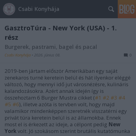
Csabi Konyhája
GasztroTúra - New York (USA) - 1.
rész
Burgerek, pastrami, bagel és pacal
Csabi Konyhája
•
2026. június 08.
0
2019-ben jártam először Amerikában egy saját
zenekaros turné keretein belül és hát ilyenkor eléggé
változó, hogy mennyi idő jut városnézésre, kulináris
kalandozásokra. Azért annak idején így is
összehoztam 6 Burger Mustra cikket (
#1
#2
#3
#4
#5
#6
), illetve azóta is tervben volt, hogy majd
valamikor mindenképpen szeretnék visszatérni egy
privát túra keretein belül is az államokba. Ennek
most el is érkezett az ideje, a célpont pedig
New
York
volt. Jó szokásom szerint brutális kutatómunka