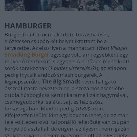
HAMBURGER
Burger fronton nem akartam túlzásba esni,
előzetesen csupán két helyet iktattam be a
tervezetbe. Az első ilyen a manhattani (
West Village
)
Smacking Burger
egysége volt, ami egyébként egy
működő benzinkút is egyben. A hűtőben menő kraft
sörök sorakoznak (
1 pintes kiszerelés 6$
), az étlapon
pedig ínycsiklandozó smash burgerek. A
legnépszerűbb
The Big Smack
névre hallgató
összeállításra neveztem be, a szezámos zsemlébe
dupla húspogácsa került karamellizált hagymával,
csemegeuborka, saláta, sajt és háziszósz
társaságában. Mindez pedig
10.80$
áron.
Kifejezetten leülni kint egy boxban lehet, de az már
tele volt, ezen kívül talponálló lehetőség van csupán
könyöklő asztallal, de engem az ilyesmi nem igazán
szokott zavarni, nekem nagyon bejött az egész hely