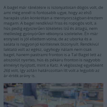
A bagel már ránézésre is iszonyatosan dögös volt, de
ami még ennél is fontosabb ugye, hogy az első
harapás után konkrétan a mennyországban éreztem
magam. A bagel rendkívül friss és ropogós volt, a
hús pedig egyszerűen tökéletes ízű és állagú, nem
mellesleg gyönyörűen vékonyra szeletelve. Én már
ennyivel is jól ellettem volna, de az uborka és a
saláta is nagyon jó körítésnek bizonyult. Rendkívül
laktató volt az egész, úgyhogy nálam nem csak
bagel, hanem pastrami fronton is a Tal Bagel lett az
abszolút nyertes, hús és pékáru fronton is nagyobb
élményt nyújtott, mint a Katz. A végösszeg egyébként
26$
volt, így aztán határozottan itt volt a legjobb az
ár-érték arány is.