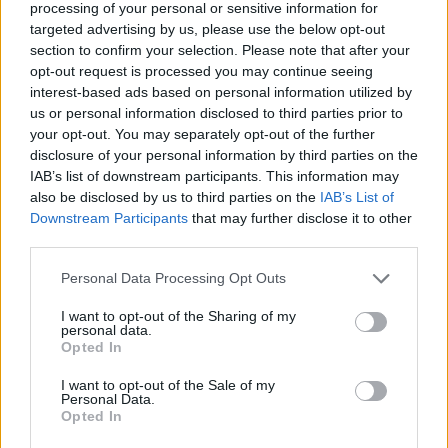
kötelező vétel!
processing of your personal or sensitive information for
targeted advertising by us, please use the below opt-out
section to confirm your selection. Please note that after your
opt-out request is processed you may continue seeing
interest-based ads based on personal information utilized by
us or personal information disclosed to third parties prior to
your opt-out. You may separately opt-out of the further
disclosure of your personal information by third parties on the
IAB’s list of downstream participants. This information may
also be disclosed by us to third parties on the
IAB’s List of
Downstream Participants
that may further disclose it to other
Ha New York, akkor a különböző bagelező helyek
third parties.
egyszerűen megkerülhetetlenek. Az egyik ilyen az
Please note that this website/app uses one or more Google
Personal Data Processing Opt Outs
1908 óta működő
Barney Greengrass
, ahol annak
services and may gather and store information including but
idején
Charlie Chaplin
és
Al Capone
is megfordult. A
not limited to your visit or usage behaviour. You may click to
I want to opt-out of the Sharing of my
híres
Lox Bagel
lett itt megkóstolva, ami egy
personal data.
grant or deny consent to Google and its third-party tags to
krémsajtos, lazacos összeállítást jelent. Nem kicsit
Opted In
use your data for below specified purposes in below Google
lepett meg, hogy az összetevők és a bagel külön
consent section.
I want to opt-out of the Sale of my
tányérokon érkeztek az asztalhoz, amit aztán a
Personal Data.
kedves vendégnek kell összeraknia. Ahogy az a
Opted In
képen is látható, a két főszereplőn kívül még saláta,