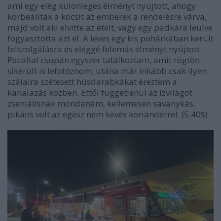
ami egy elég különleges élményt nyújtott, ahogy
körbeállták a kocsit az emberek a rendelésre várva,
majd volt aki elvitte az ételt, vagy egy padkára leülve
fogyasztotta azt el. A leves egy kis pohárkában került
felszolgálásra és eléggé felemás élményt nyújtott.
Pacallal csupán egyszer találkoztam, amit rögtön
sikerült is lefotóznom, utána már inkább csak ilyen
szálaira szétesett húsdarabkákat éreztem a
kanalazás közben. Ettől függetlenül az ízvilágot
zseniálisnak mondanám, kellemesen savanykás,
pikáns volt az egész nem kevés korianderrel. (5.40$)