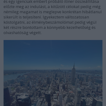
és egy igencsak embert próbáló itiner összeállítása
előzte meg az indulást, a kitűzött célokat pedig még
némileg magamat is meglepve konkrétan hibátlanul
sikerült is teljesíteni. Igyekeztem változatosan
kóstolgatni, az élménybeszámolómat pedig végül
két részre bontottam a könnyebb kezelhetőség és
olvashatóság végett.