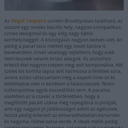
Az
Ilegal Taquera
szintén Brooklynban található, ez
viszont egy rendes beülős hely, nagyon szimpatikus,
színes designnal és egy elég nagy hátsó
kerthelyiséggel. A kiszolgálás nagyon kedves volt, én
pedig a pacal taco mellett egy steak tacóra is
beneveztem, mivel valahogy sejtettem, hogy ezek
nem lesznek valami óriási adagok. Az asztalhoz
érkező étel nagyon szépen meg volt komponálva. Két
szelet kis tortilla lapra volt halmozva a feltétek sora,
amire aztán ráfacsartam még a kapott lime-ot és
kettéhajtva neki is kezdtem a falatozásnak. Nincs
túlbonyolítva egyik összeállítás sem. A pacalos
esetében az a csavar a történetben, hogy a
megfőzött pacalt utána még ropogósra is pirítják,
ami egy nagyon jó játékosságot adott az egésznek,
hozzá pedig érkezett az elmaradhatatlan koriander
és hagyma, illetve salsa verde. A steak mellé pedig
szintén koriander, hagyma, valamint salsa tatemada