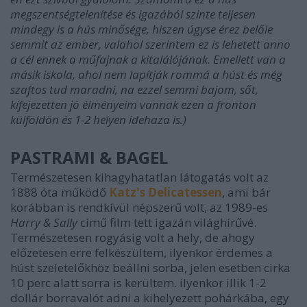
megszentségtelenítése és igazából szinte teljesen
mindegy is a hús minősége, hiszen úgyse érez belőle
semmit az ember, valahol szerintem ez is lehetett anno
a cél ennek a műfajnak a kitalálójának. Emellett van a
másik iskola, ahol nem lapítják rommá a húst és még
szaftos tud maradni, na ezzel semmi bajom, sőt,
kifejezetten jó élményeim vannak ezen a fronton
külföldön és 1-2 helyen idehaza is.)
PASTRAMI & BAGEL
Természetesen kihagyhatatlan látogatás volt az
1888 óta működő
Katz's Delicatessen
, ami bár
korábban is rendkívül népszerű volt, az 1989-es
Harry & Sally
című film tett igazán világhírűvé.
Természetesen rogyásig volt a hely, de ahogy
előzetesen erre felkészültem, ilyenkor érdemes a
húst szeletelőkhöz beállni sorba, jelen esetben cirka
10 perc alatt sorra is kerültem. ilyenkor illik 1-2
dollár borravalót adni a kihelyezett pohárkába, egy