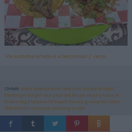
Ide kattintva érhető el a beszámoló 2. része.
Címkék:
kritika
amerika
leves
new york
usa
pacal
bagel
hamburger
burger
taco
pastrami
burger mustra
tacos el
bronco
ilegal taquera
tal bagels
barney greengrass
katzs
delicatessen
deux luxe
smacking burger