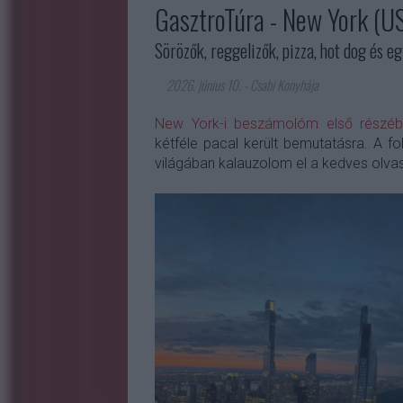
GasztroTúra - New York (US
Sörözők, reggelizők, pizza, hot dog és e
2026. június 10.
-
Csabi Konyhája
New York-i beszámolóm első részé
kétféle pacal került bemutatásra. A f
világában kalauzolom el a kedves olva