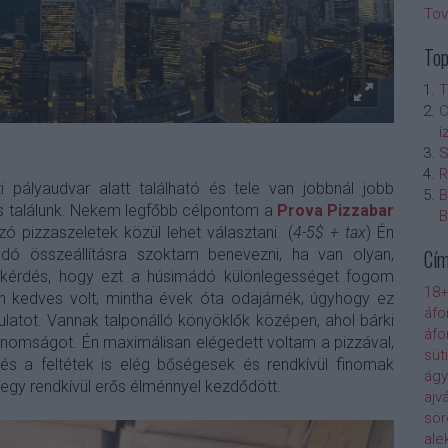
To
Top
T
C
í
S
R
 pályaudvar alatt található és tele van jobbnál jobb
B
 is találunk. Nekem legfőbb célpontom a
Prova Pizzabar
B
ozó pizzaszeletek közül lehet választani. (
4-5$ + tax
) Én
Cí
dó összeállításra szoktam benevezni, ha van olyan,
tt kérdés, hogy ezt a húsimádó különlegességet fogom
18+
an kedves volt, mintha évek óta odajárnék, úgyhogy ez
áfo
latot. Vannak talponálló könyöklők középen, ahol bárki
áfo
 finomságot. Én maximálisan elégedett voltam a pizzával,
süti
és a feltétek is elég bőségesek és rendkívül finomak
ágy
 egy rendkívül erős élménnyel kezdődött.
ajv
sör
ale