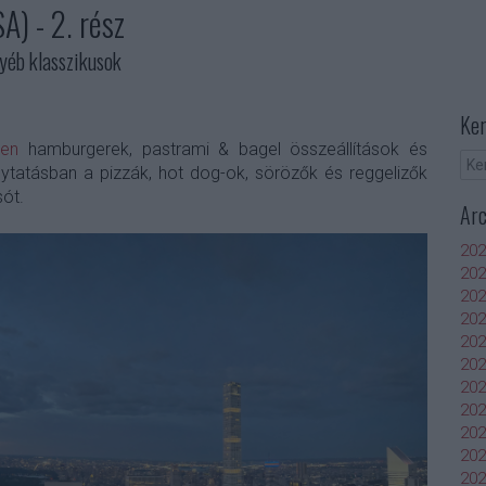
A) - 2. rész
gyéb klasszikusok
Ker
ben
hamburgerek, pastrami & bagel összeállítások és
olytatásban a pizzák, hot dog-ok, sörözők és reggelizők
sót.
Ar
202
202
202
202
202
202
202
202
20
20
202