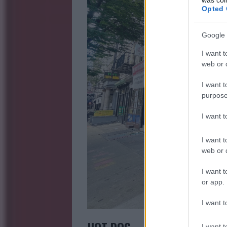
Opted 
Google 
I want t
web or d
I want t
purpose
I want 
I want t
web or d
I want t
or app.
I want t
HOT DOG
I want t