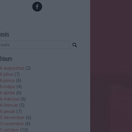
esés
chívum
6 augusztus
(
2
)
6 július
(
7
)
6 június
(
6
)
6 május
(
4
)
6 április
(
6
)
6 március
(
6
)
6 február
(
5
)
6 január
(
7
)
25 december
(
6
)
25 november
(
6
)
5 október
(
10
)