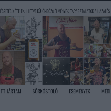
ÉSZÍTÉSŰ ÉTELEK, ILLETVE KÜLÖNBÖZŐ ÉLMÉNYEK, TAPASZTALATOK A HAZAI ÉS K
ITT JÁRTAM
SÖRKÓSTOLÓ
ESEMÉNYEK
MÉDI