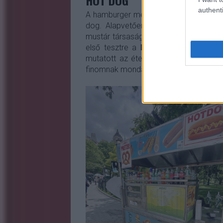
authenti
A hamburger mellett talán a másik leg
dog. Alapvetően nem egy túlbonyolítot
mustár társaságában alapértelmezés szer
első tesztre a
Bryant Park
környékén
mutatott az étel, de amúgy eskü finom v
finomnak mondanám.
4$