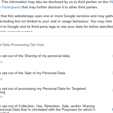
balk
. This information may also be disclosed by us to third parties on the
IA
ba
Participants
that may further disclose it to other third parties.
ban
 that this website/app uses one or more Google services and may gath
bár
including but not limited to your visit or usage behaviour. You may click 
ba
 to Google and its third-party tags to use your data for below specifi
Din
 megtalálható a városban, én a
ogle consent section.
bas
e, ami jól láthatóan nagy
baz
a hely, elég gyorsan pörgött a
spa
l Data Processing Opt Outs
, mindvégig nagyon kedves és
bee
m szerint a névadó szeletre
bee
o opt-out of the Sharing of my personal data.
agú tésztára pármai sonka és
Bur
In
bé
és némi extra sajtszórással
bé
m volt, ízre és állagra is egy
o opt-out of the Sale of my Personal Data.
bel
ával együtt pedig szintén egy
In
ben
ber
to opt-out of processing my Personal Data for Targeted
ber
ing.
In
ber
bet
o opt-out of Collection, Use, Retention, Sale, and/or Sharing
bil
ersonal Data that Is Unrelated with the Purposes for which it
bak
lected.