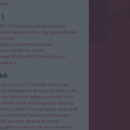
vább
...
 5
OP 15 hamburgerező Budapesten
sülök pékné módra - egy igazán brutális
zbomba
ütőben sült édesburgonya
izses darált hús csoda
urger Mustra #142 - Remíz Burger,
udapest
mkék
 and less
2015
2016
3bir
67 Kapitali
nya
áfonyalekvár
áfonyás
áfonyás muffin
nyás túrós sült zabkása
áfonyás túrós
áfonya lekvár
agárd
agua de valencia
ú
Ahoj Csehó Food
ájj burger
ajóka
ajvár
áros csirkemell
akvárium klub
alagsor
öző
ala carte
albánia
albertirsa
kszandrosz
alfredo
alicante
alkoholos