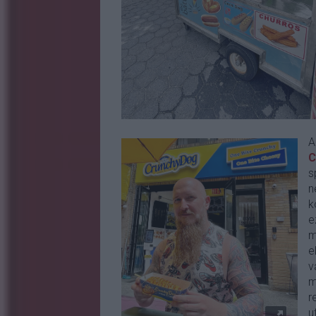
C
s
n
k
e
m
e
v
m
r
u