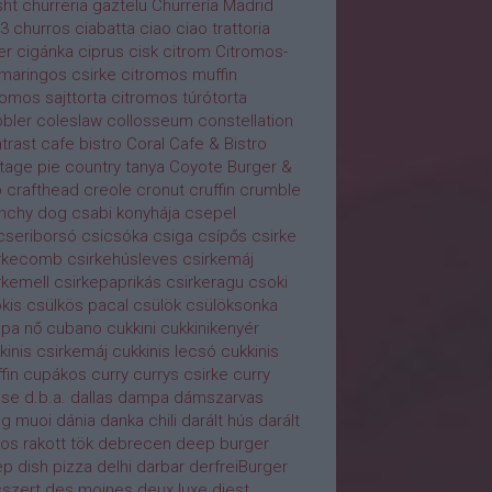
ht
churreria gaztelu
Churrería Madrid
3
churros
ciabatta
ciao ciao trattoria
er
cigánka
ciprus
cisk
citrom
Citromos-
maringos csirke
citromos muffin
romos sajttorta
citromos túrótorta
bler
coleslaw
collosseum
constellation
trast cafe bistro
Coral Cafe & Bistro
tage pie
country tanya
Coyote Burger &
b
crafthead
creole
cronut
cruffin
crumble
nchy dog
csabi konyhája
csepel
cseriborsó
csicsóka
csiga
csípős
csirke
irkecomb
csirkehúsleves
csirkemáj
rkemell
csirkepaprikás
csirkeragu
csoki
kis
csülkös pacal
csülök
csülöksonka
pa nő
cubano
cukkini
cukkinikenyér
kinis csirkemáj
cukkinis lecsó
cukkinis
fin
cupákos
curry
currys csirke
curry
use
d.b.a.
dallas
dampa
dámszarvas
g muoi
dánia
danka chili
darált hús
darált
os rakott tök
debrecen
deep burger
p dish pizza
delhi darbar
derfreiBurger
szert
des moines
deux luxe
diest