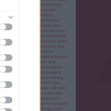
b
blaha
block house
blue monkey
bob
za
bodega
bodrogsmoker
bogács
rés süti
bölcső
bölény
bolognai
bardier Pub
bones
Bootschaft
bor
bíróság
borjúpaprikás
borracho
Bors
ztrobár
bougatsa
bounty
bounty muffin
nty zabszelet
bowling club
bpbarbq
bp
bq
bp texas mexico
bradley
Brasil Sport
ocktail Bar
brassói
brewdog
brew your
nd
brgr
bridges food bar
brokkoli
kkolikrémleves
brownie
bryndza
buapest
bas water grill
bubbles beer club
afok
budakalász
budakeszi
budapest
dapest barbecue company
budapest
ger company
Buddies Burger
buddog
dva
buffalo
bugaci
buggyantott tojás
ibba
buja disznó(k)
bukowski craft beer
bulgur
bundáskenyér
bura pub
burek
ger
burgerland
burgerm
burgerparti
gers.ink
burgers bar
burger & fries pizza
ger & love
burger bár-hol
burger card