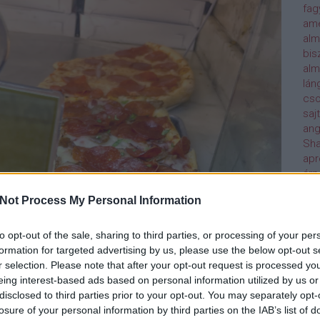
fag
ame
alm
bis
alm
lán
cso
saj
ang
Sha
ap
árp
szi
Not Process My Personal Information
att
Étt
ázs
to opt-out of the sale, sharing to third parties, or processing of your per
hot
formation for targeted advertising by us, please use the below opt-out s
baa
r selection. Please note that after your opt-out request is processed y
al p
eing interest-based ads based on personal information utilized by us or
baj
disclosed to third parties prior to your opt-out. You may separately opt-
bal
losure of your personal information by third parties on the IAB’s list of