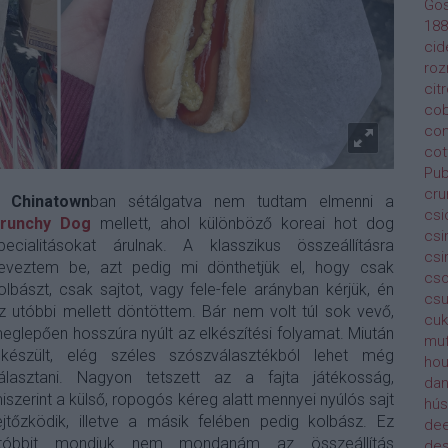
Gos
188
cid
roz
cit
cob
con
cot
Pu
cru
A
Chinatown
ban sétálgatva nem tudtam elmenni a
csi
runchy Dog
mellett, ahol különböző koreai hot dog
cs
pecialitásokat árulnak. A klasszikus összeállításra
csi
eveztem be, azt pedig mi dönthetjük el, hogy csak
cso
olbászt, csak sajtot, vagy fele-fele arányban kérjük, én
csu
z utóbbi mellett döntöttem. Bár nem volt túl sok vevő,
cuk
eglepően hosszúra nyúlt az elkészítési folyamat. Miután
muf
lkészült, elég széles szószválasztékból lehet még
ho
álasztani. Nagyon tetszett az a fajta játékosság,
dan
iszerint a külső, ropogós kéreg alatt mennyei nyúlós sajt
hús
ejtőzködik, illetve a másik felében pedig kolbász. Ez
dee
tóbbit mondjuk nem mondanám az összeállítás
des