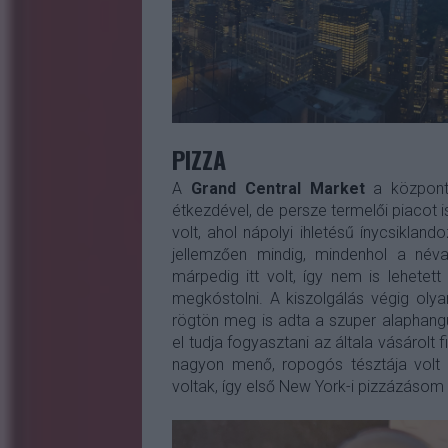
PIZZA
A
Grand Central Market
a központi
étkezdével, de persze termelői piacot
volt, ahol nápolyi ihletésű ínycsikland
jellemzően mindig, mindenhol a néva
márpedig itt volt, így nem is lehete
megkóstolni. A kiszolgálás végig oly
rögtön meg is adta a szuper alaphangu
el tudja fogyasztani az általa vásárolt
nagyon menő, ropogós tésztája volt 
voltak, így első New York-i pizzázásom