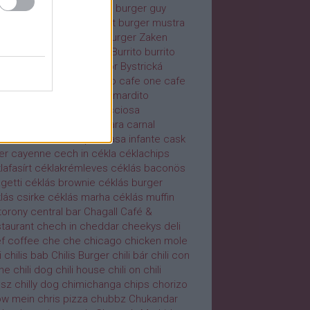
ger di parma
burger duó
burger guy
ger house
burger market
burger mustra
ger party
burger pizza
Burger Zaken
ning Angel Chili
burrdog
Burrito
burrito
ifarring
búzadara
búzasör
Bystrická
bovňa
cafe five
café lago
cafe one
cafe
usa
caffe
Caffè Diaz
calamardito
membert
caprese
Capricciosa
ricciosa burger
carbonara
carnal
nivore
carolina reaper
casa infante
cask
er
cayenne
cech in
cékla
céklachips
lafasírt
céklakrémleves
céklás baconös
getti
céklás brownie
céklás burger
lás csirke
céklás marha
céklás muffin
torony
central bar
Chagall Café &
taurant
chech in
cheddar
cheekys deli
f coffee
che che
chicago
chicken mole
i
chilis bab
Chilis Burger
chili bár
chili con
ne
chili dog
chili house
chili on
chili
ósz
chilly dog
chimichanga
chips
chorizo
ow mein
chris pizza
chubbz
Chukandar