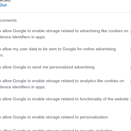
Out
ca
piz
bög
consents
Bom
bor
o allow Google to enable storage related to advertising like cookies on
gas
evice identifiers in apps.
bou
bar
o allow my user data to be sent to Google for online advertising
& C
s.
mi
bro
to allow Google to send me personalized advertising.
bub
bud
o allow Google to enable storage related to analytics like cookies on
bu
evice identifiers in apps.
bur
bu
o allow Google to enable storage related to functionality of the website
bug
bar
bur
o allow Google to enable storage related to personalization.
bur
bur
o allow Google to enable storage related to security, including