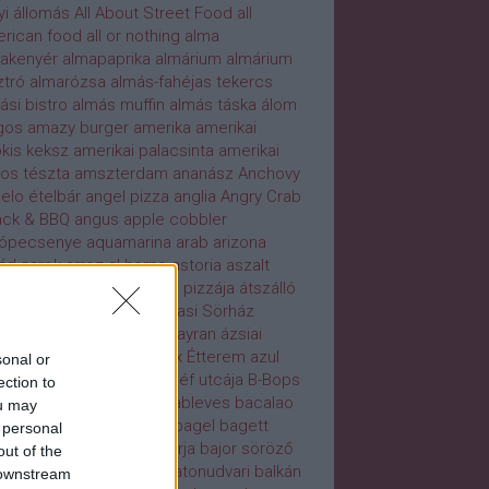
yi
állomás
All About Street Food
all
rican food
all or nothing
alma
akenyér
almapaprika
almárium
almárium
ztró
almarózsa
almás-fahéjas tekercs
ási bistro
almás muffin
almás táska
álom
gos
amazy burger
amerika
amerikai
kis keksz
amerikai palacsinta
amerikai
tos tészta
amszterdam
ananász
Anchovy
elo ételbár
angel pizza
anglia
Angry Crab
ck & BBQ
angus
apple cobbler
rópecsenye
aquamarina
arab
arizona
ád sarok
arroz al horno
astoria
aszalt
lva
aszalt vörösáfonya
ati pizzája
átszálló
aboy
attaboy!
ausztria
Avasi Sörház
erem
avokádó
ayia napa
ayran
ázsiai
iai pacal
Azteca Tex-Mex Étterem
azul
sonal or
el
A Puteca d a Pizza
a séf utcája
B-Bops
ection to
ns kitchen
bab
babka
bableves
bacalao
ou may
il-pil
bacon
baconnaise
bagel
bagett
 personal
orkáposzta főtt-füstölt tarja
bajor söröző
out of the
aton
balatonszemes
balatonudvari
balkán
 downstream