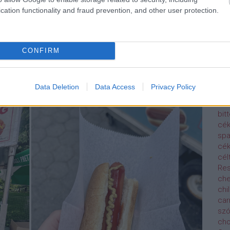
bur
cation functionality and fraud prevention, and other user protection.
inkább emblematikus street food kaja Amerikában a hot
bur
t dolog, hiszen a kiflibe virsli kerül némi ketchup és
bur
int, de persze ezt is a végtelenségig lehet variálni. Az
Bur
 az egyik utcai árusnál került sor. Elég puritán képet
but
CONFIRM
olt. A kifli is korrekt volt, a virslit pedig kifejezetten
Klu
pa
ca
Data Deletion
Data Access
Privacy Policy
Cap
car
bitt
cék
spa
cék
cél
Res
che
chil
car
sz
ch