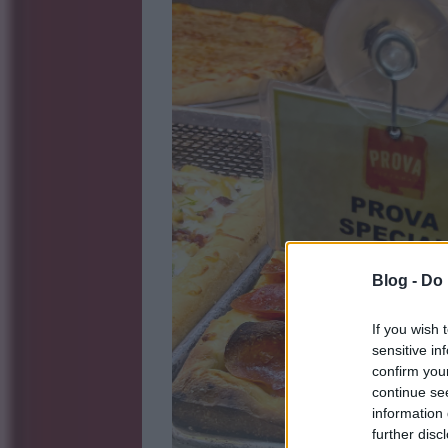
Blog -
Do 
If you wish 
sensitive in
confirm you
continue se
information 
further disc