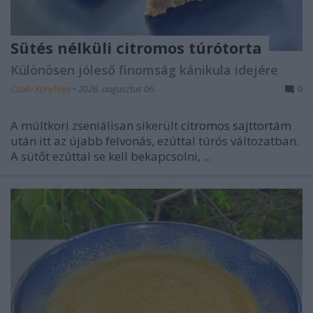
Sütés nélküli citromos túrótorta
Különösen jóleső finomság kánikula idejére
Csabi Konyhája
•
2026. augusztus 06.
0
A múltkori zseniálisan sikerült
citromos sajttortám
után itt az újabb felvonás, ezúttal túrós változatban.
A sütőt ezúttal se kell bekapcsolni, ...