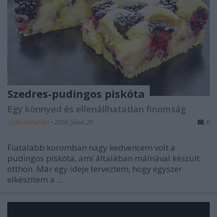
Szedres-pudingos piskóta
Egy könnyed és ellenállhatatlan finomság
Csabi Konyhája
•
2026. július 29.
0
Fiatalabb koromban nagy kedvencem volt a
pudingos piskóta, ami általában málnával készült
otthon. Már egy ideje terveztem, hogy egyszer
elkészítem a ...