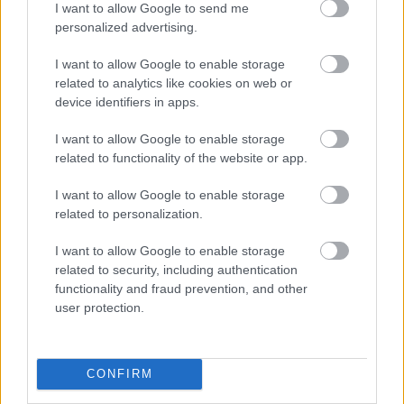
I want to allow Google to send me
personalized advertising.
Lazacos pizza a Don Pepe júliusi
I want to allow Google to enable storage
ajánlata
related to analytics like cookies on web or
device identifiers in apps.
Sajnos ezúttal sem sikerült egy elfogadható
szintet megugorni
I want to allow Google to enable storage
Csabi Konyhája
•
2026. július 13.
0
related to functionality of the website or app.
I want to allow Google to enable storage
A
Don Pepe
aktuális havi újdonságai nem
related to personalization.
különösebben csigáztak fel, aztán egy őrült
pillanatban mégis úgy döntöttem, hogy letesztelem
I want to allow Google to enable storage
az extra ...
related to security, including authentication
functionality and fraud prevention, and other
user protection.
CONFIRM