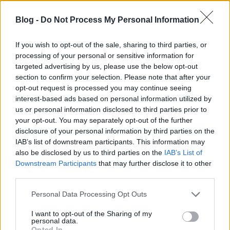
ezzel az eseménnyel. Sokat beszéltünk róla és több
akadályba is ütköztünk a tökéletes ...
Blog -
Do Not Process My Personal Information
If you wish to opt-out of the sale, sharing to third parties, or
processing of your personal or sensitive information for
targeted advertising by us, please use the below opt-out
section to confirm your selection. Please note that after your
opt-out request is processed you may continue seeing
interest-based ads based on personal information utilized by
us or personal information disclosed to third parties prior to
your opt-out. You may separately opt-out of the further
disclosure of your personal information by third parties on the
IAB’s list of downstream participants. This information may
also be disclosed by us to third parties on the
IAB’s List of
Downstream Participants
that may further disclose it to other
third parties.
Please note that this website/app uses one or more Google
Personal Data Processing Opt Outs
Burger Mustra #232 - Mi a Kavics,
services and may gather and store information including but
not limited to your visit or usage behaviour. You may click to
I want to opt-out of the Sharing of my
Dunakeszi
personal data.
grant or deny consent to Google and its third-party tags to
Opted In