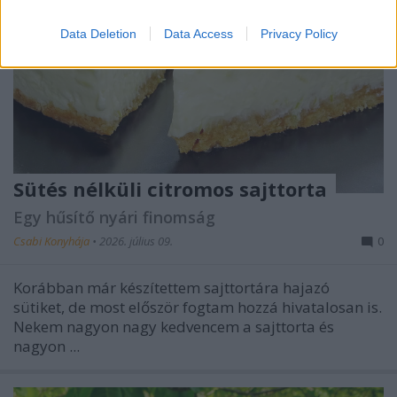
Data Deletion
Data Access
Privacy Policy
Sütés nélküli citromos sajttorta
Egy hűsítő nyári finomság
Csabi Konyhája
•
2026. július 09.
0
Korábban már készítettem sajttortára hajazó
sütiket, de most először fogtam hozzá hivatalosan is.
Nekem nagyon nagy kedvencem a sajttorta és
nagyon ...