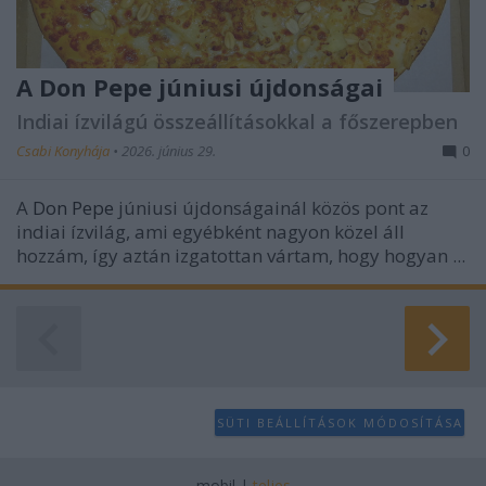
A Don Pepe júniusi újdonságai
Indiai ízvilágú összeállításokkal a főszerepben
Csabi Konyhája
•
2026. június 29.
0
A
Don Pepe
júniusi újdonságainál közös pont az
indiai ízvilág, ami egyébként nagyon közel áll
hozzám, így aztán izgatottan vártam, hogy hogyan ...
SÜTI BEÁLLÍTÁSOK MÓDOSÍTÁSA
mobil
|
teljes