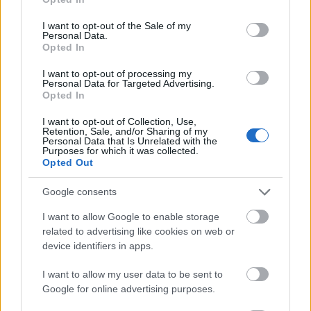
Egy igazi kis oázis a Duna-parton
use your data for below specified purposes in below Google
consent section.
Csabi Konyhája
•
2026. július 19.
0
I want to opt-out of the Sale of my
Personal Data.
Opted In
Bringás útjaim során már többször is szemeztem a
I want to opt-out of processing my
Dunakeszi szabadstranddal, illetve az ott
Personal Data for Targeted Advertising.
állomásozó
Mi a Kaviccsal
. Legutóbbi tekerésemről
Opted In
...
I want to opt-out of Collection, Use,
Retention, Sale, and/or Sharing of my
Personal Data that Is Unrelated with the
Purposes for which it was collected.
Opted Out
Google consents
I want to allow Google to enable storage
related to advertising like cookies on web or
device identifiers in apps.
I want to allow my user data to be sent to
Google for online advertising purposes.