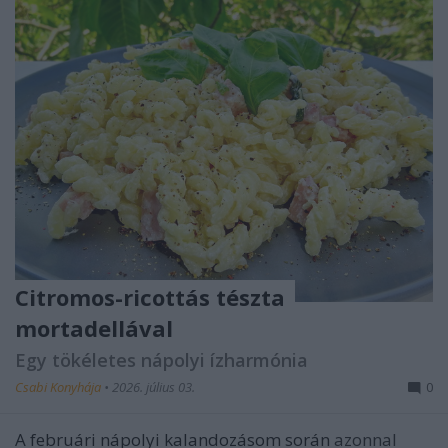
Citromos-ricottás tészta
mortadellával
Egy tökéletes nápolyi ízharmónia
Csabi Konyhája
•
2026. július 03.
0
A februári nápolyi kalandozásom során
azonnal