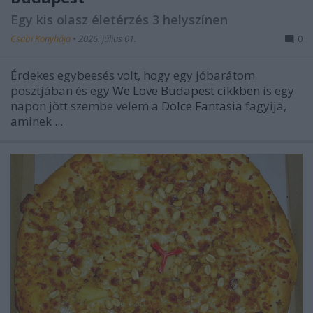
Egy kis olasz életérzés 3 helyszínen
Csabi Konyhája
•
2026. július 01.
0
Érdekes egybeesés volt, hogy egy jóbarátom
posztjában és egy
We Love Budapest cikkben
is egy
napon jött szembe velem a
Dolce Fantasia
fagyija,
aminek ...