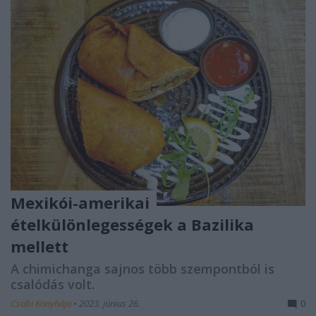
Mexikói-amerikai
ételkülönlegességek a Bazilika
mellett
A chimichanga sajnos több szempontból is
csalódás volt.
Csabi Konyhája
•
2023. június 26.
0