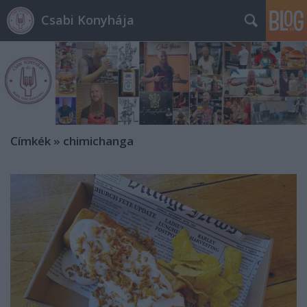
Csabi Konyhája
Címkék
»
chimichanga