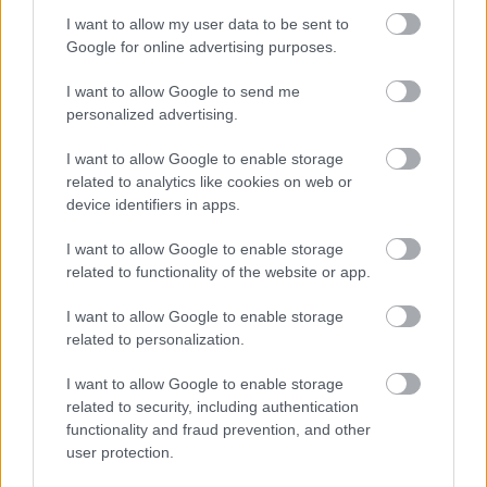
I want to allow my user data to be sent to
Google for online advertising purposes.
I want to allow Google to send me
personalized advertising.
I want to allow Google to enable storage
related to analytics like cookies on web or
device identifiers in apps.
I want to allow Google to enable storage
related to functionality of the website or app.
Visszatérés a Mexicali Burrito Bárba,
I want to allow Google to enable storage
a Tex-Mex ételek viharsarki
related to personalization.
otthonába!
I want to allow Google to enable storage
A terasznyitás jegyében rögtön meg is
related to security, including authentication
kóstoltam egyik újdonságukat, az almás
functionality and fraud prevention, and other
chimichangát
user protection.
Csabi Konyhája
•
2021. április 30.
0