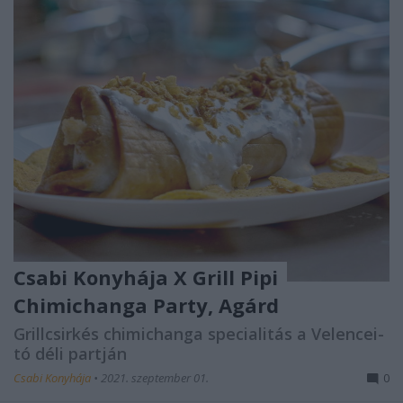
Csabi Konyhája X Grill Pipi
Chimichanga Party, Agárd
Grillcsirkés chimichanga specialitás a Velencei-
tó déli partján
Csabi Konyhája
•
2021. szeptember 01.
0