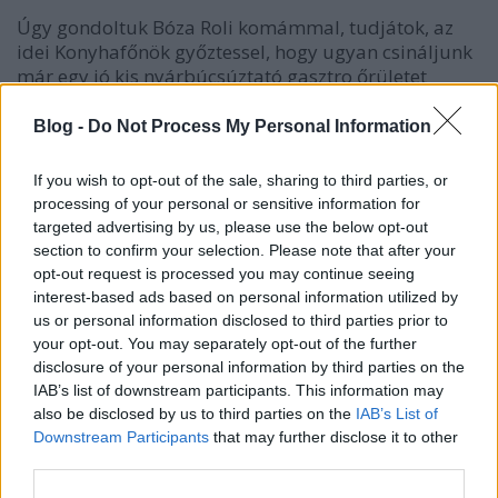
Úgy gondoltuk Bóza Roli komámmal, tudjátok, az
idei Konyhafőnök győztessel, hogy ugyan csináljunk
már egy jó kis nyárbúcsúztató gasztro őrületet
közösen! Rögtön röpködtek is a vadabbnál vadabb
ötletek, de igazából én már korábban
Blog -
Do Not Process My Personal Information
megálmodtam, hogy ha valaha ilyesmire fog sor
kerülni, akkor én egyik…
If you wish to opt-out of the sale, sharing to third parties, or
processing of your personal or sensitive information for
targeted advertising by us, please use the below opt-out
section to confirm your selection. Please note that after your
opt-out request is processed you may continue seeing
interest-based ads based on personal information utilized by
us or personal information disclosed to third parties prior to
your opt-out. You may separately opt-out of the further
disclosure of your personal information by third parties on the
IAB’s list of downstream participants. This information may
also be disclosed by us to third parties on the
IAB’s List of
Downstream Participants
that may further disclose it to other
third parties.