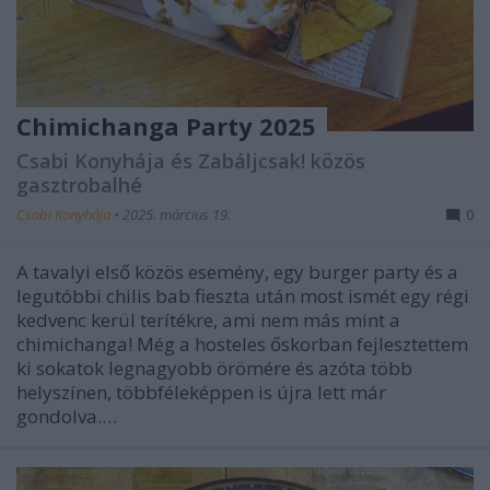
Chimichanga Party 2025
Csabi Konyhája és Zabáljcsak! közös
gasztrobalhé
Csabi Konyhája
•
2025. március 19.
0
A tavalyi első közös esemény, egy burger party és a
legutóbbi chilis bab fieszta után most ismét egy régi
kedvenc kerül terítékre, ami nem más mint a
chimichanga! Még a hosteles őskorban fejlesztettem
ki sokatok legnagyobb örömére és azóta több
helyszínen, többféleképpen is újra lett már
gondolva.…