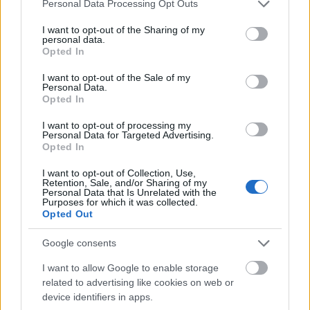
Please note that this website/app uses one or more Google
Personal Data Processing Opt Outs
services and may gather and store information including but
not limited to your visit or usage behaviour. You may click to
I want to opt-out of the Sharing of my
personal data.
Csabi Konyhája X Mexicali Burrito
grant or deny consent to Google and its third-party tags to
Opted In
use your data for below specified purposes in below Google
Bár Party, Gyula
consent section.
I want to opt-out of the Sale of my
Egyesítettük a hamburgert és a quesadillát, a
Personal Data.
Opted In
végeredmény pedig egy igazi street food
nagyágyú lett!
I want to opt-out of processing my
Personal Data for Targeted Advertising.
Csabi Konyhája
•
2021. augusztus 10.
3
Opted In
Sokan kértétek, hát most jól meg is kapjátok! Ismét
I want to opt-out of Collection, Use,
Retention, Sale, and/or Sharing of my
megrendezésre kerül egy jó kis Csabi Konyhája
Personal Data that Is Unrelated with the
esemény a Viharsarokban! Ráadásul első ízben lesz
Purposes for which it was collected.
Opted Out
Gyulán ilyen jellegű eseményem, méghozzá egyik
legnagyobb kedvencemmel, a Mexicali Burrito
Google consents
Barral közösen!
I want to allow Google to enable storage
related to advertising like cookies on web or
device identifiers in apps.