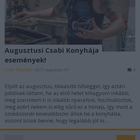
Augusztusi Csabi Konyhája
események!
Csabi Konyhája
•
2017. augusztus 07.
0
Eljött az augusztus, tikkasztó hőséggel, így aztán
jobbnak láttam, ha az első hetet kihagyom inkább,
meg szerintem ti is inkább nyaraltok, fesztiváloztok,
meg azért nekem is elég sűrű ez a hónap, így most a
szokásosnál kevesebbszer állok be a konyhába,
viszont bízok benne, hogy legalább jól ki…