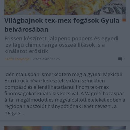
Világbajnok tex-mex fogások Gyula
belvárosában
Frissen készített jalapeno poppers és egyedi
ízvilágú chimichanga összeállítások is a
kínálatot erősítik
Csabi Konyhája
•
2020. október 26.
1
Idén májusban ismerkedtem meg a gyulai Mexicali
Burritruck névre keresztelt vidám színekben
pompázó és ellenállhatatlanul finom tex-mex
finomságokat kínáló kis kocsival. A Vágréti házaspár
által megálmodott és megvalósított ételeket ebben a
régióban abszolút hiánypótlónak lehet nevezni, a
magas…