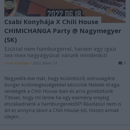
Csabi Konyhája X Chili House
CHIMICHANGA Party @ Nagymegyer
(SK)
Ezúttal nem hamburgerrel, hanem egy igazi
tex-mex nagyágyúval várunk mindenkit!
Csabi Konyhája
•
2022. június 13.
0
Negyedik éve már, hogy különböző, extravagáns
burger különlegességekkel készülök Nektek drága
vendégek a Chili House-ban és arra gondoltunk
Tibivel, hogy mi lenne ha egy esemény erejéig
elszakadnánk a hamburgerektől?! Ráadásul nem is
áll ez annyira távol a Chili House-tól, hiszen annak
idején…