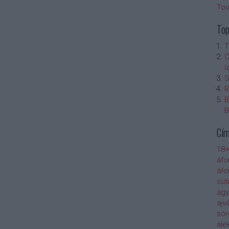
To
Top
T
C
í
S
R
B
B
Cí
18+
áfo
áfo
süti
ágy
ajv
sör
ale