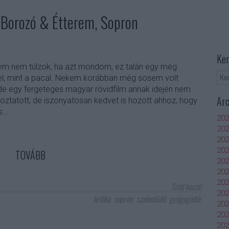
Borozó & Étterem, Sopron
Ker
zem nem túlzok, ha azt mondom, ez talán egy még
l, mint a pacal. Nekem korábban még sosem volt
e egy fergeteges magyar rövidfilm annak idején nem
Ar
ztatott, de iszonyatosan kedvet is hozott ahhoz, hogy
s…
202
202
202
202
TOVÁBB
202
202
202
Szólj hozzá!
202
kritika
sopron
szalontüdő
gyógygödör
20
20
202