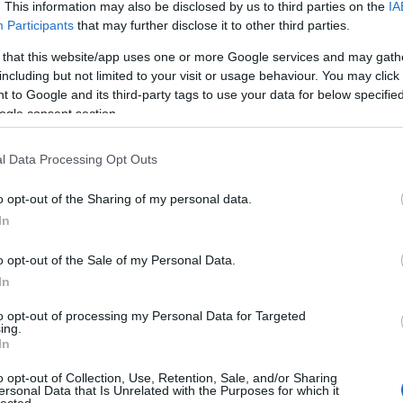
balk
. This information may also be disclosed by us to third parties on the
IA
ba
Participants
that may further disclose it to other third parties.
ban
 that this website/app uses one or more Google services and may gath
bár
including but not limited to your visit or usage behaviour. You may click 
ba
 to Google and its third-party tags to use your data for below specifi
Din
ogle consent section.
bas
baz
spa
l Data Processing Opt Outs
bee
bee
o opt-out of the Sharing of my personal data.
Bur
In
bé
bé
o opt-out of the Sale of my Personal Data.
bel
In
ben
ber
to opt-out of processing my Personal Data for Targeted
ber
ing.
In
ber
bet
o opt-out of Collection, Use, Retention, Sale, and/or Sharing
bil
ersonal Data that Is Unrelated with the Purposes for which it
bak
lected.