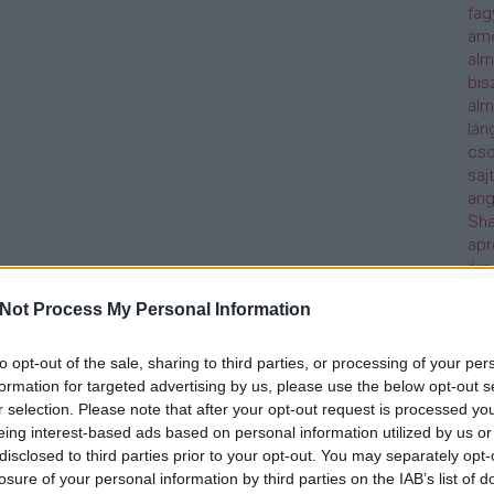
fag
ame
alm
bis
alm
lán
cso
saj
ang
Sha
ap
árp
szi
Not Process My Personal Information
att
Étt
ázs
to opt-out of the sale, sharing to third parties, or processing of your per
hot
formation for targeted advertising by us, please use the below opt-out s
baa
r selection. Please note that after your opt-out request is processed y
al p
eing interest-based ads based on personal information utilized by us or
baj
disclosed to third parties prior to your opt-out. You may separately opt-
bal
losure of your personal information by third parties on the IAB’s list of