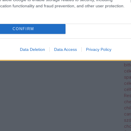
bur
cation functionality and fraud prevention, and other user protection.
bur
bur
Bur
but
CONFIRM
Klu
pa
ca
Data Deletion
Data Access
Privacy Policy
Cap
car
bitt
cék
spa
cék
cél
Res
che
chil
car
sz
ch