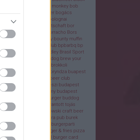
b
blaha
block house
blue monkey
bob
za
bodega
bodrogsmoker
bogács
rés süti
bölcső
bölény
bolognai
bardier Pub
bones
Bootschaft
bor
bíróság
borjúpaprikás
borracho
Bors
ztrobár
bougatsa
bounty
bounty muffin
nty zabszelet
bowling club
bpbarbq
bp
bq
bp texas mexico
bradley
Brasil Sport
ocktail Bar
brassói
brewdog
brew your
nd
brgr
bridges food bar
brokkoli
kkolikrémleves
brownie
bryndza
buapest
bas water grill
bubbles beer club
afok
budakalász
budakeszi
budapest
dapest barbecue company
budapest
ger company
Buddies Burger
buddog
dva
buffalo
bugaci
buggyantott tojás
ibba
buja disznó(k)
bukowski craft beer
bulgur
bundáskenyér
bura pub
burek
ger
burgerland
burgerm
burgerparti
gers.ink
burgers bar
burger & fries pizza
ger & love
burger bár-hol
burger card