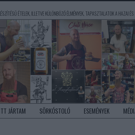
ÉSZÍTÉSŰ ÉTELEK, ILLETVE KÜLÖNBÖZŐ ÉLMÉNYEK, TAPASZTALATOK A HAZAI ÉS K
ITT JÁRTAM
SÖRKÓSTOLÓ
ESEMÉNYEK
MÉDI