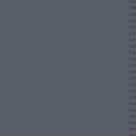
Gos
188
cid
roz
cit
cob
con
cot
Pu
cru
csi
cs
csi
cso
csu
cuk
muf
ho
dan
hús
dee
des