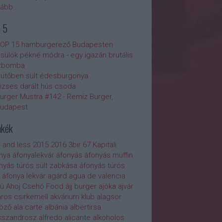
vább
...
 5
OP 15 hamburgerező Budapesten
sülök pékné módra - egy igazán brutális
zbomba
ütőben sült édesburgonya
izses darált hús csoda
urger Mustra #142 - Remíz Burger,
udapest
mkék
 and less
2015
2016
3bir
67 Kapitali
nya
áfonyalekvár
áfonyás
áfonyás muffin
nyás túrós sült zabkása
áfonyás túrós
áfonya lekvár
agárd
agua de valencia
ú
Ahoj Csehó Food
ájj burger
ajóka
ajvár
áros csirkemell
akvárium klub
alagsor
öző
ala carte
albánia
albertirsa
kszandrosz
alfredo
alicante
alkoholos