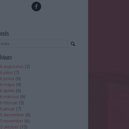
esés
chívum
6 augusztus
(
2
)
6 július
(
7
)
6 június
(
6
)
6 május
(
4
)
6 április
(
6
)
6 március
(
6
)
6 február
(
5
)
6 január
(
7
)
25 december
(
6
)
25 november
(
6
)
5 október
(
10
)