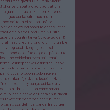
ht
churreria gaztelu
Churrería Madrid
3
churros
ciabatta
ciao ciao trattoria
er
cigánka
ciprus
cisk
citrom
Citromos-
maringos csirke
citromos muffin
romos sajttorta
citromos túrótorta
bler
coleslaw
collosseum
constellation
trast cafe bistro
Coral Cafe & Bistro
tage pie
country tanya
Coyote Burger &
b
crafthead
creole
cronut
cruffin
crumble
nchy dog
csabi konyhája
csepel
cseriborsó
csicsóka
csiga
csípős
csirke
irkecomb
csirkehúsleves
csirkemáj
rkemell
csirkepaprikás
csirkeragu
csoki
kis
csülkös pacal
csülök
csülöksonka
pa nő
cubano
cukkini
cukkinikenyér
kinis csirkemáj
cukkinis lecsó
cukkinis
fin
cupákos
curry
currys csirke
curry
use
d.b.a.
dallas
dampa
dámszarvas
g muoi
dánia
danka chili
darált hús
darált
os rakott tök
debrecen
deep burger
p dish pizza
delhi darbar
derfreiBurger
szert
des moines
deux luxe
diest