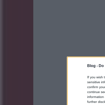
Blog -
Do 
If you wish 
sensitive in
confirm you
continue se
information 
further disc