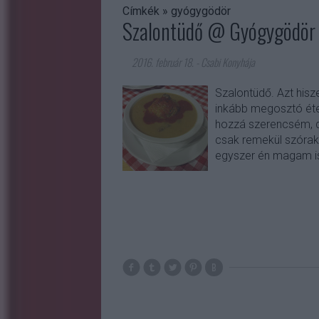
Címkék
»
gyógygödör
Szalontüdő @ Gyógygödör 
2016. február 18.
-
Csabi Konyhája
Szalontüdő. Azt his
inkább megosztó éte
hozzá szerencsém, d
csak remekül szórako
egyszer én magam i