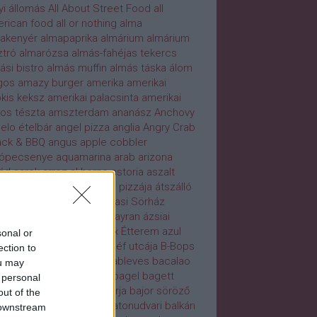
yi
állomás
All About Street Food
all
rican food
all or nothing
alma
akenyér
almapaprika
almárium
almárium
ztró
almarózsa
almás-fahéjas tekercs
ási bistro
almás muffin
almás táska
álom
gos
amazy burger
amerika
amerikai
kis keksz
amerikai palacsinta
amerikai
tos tészta
amszterdam
ananász
Anchovy
elo ételbár
angel pizza
anglia
Angry Crab
ck & BBQ
angus
apple cobbler
rópecsenye
aquamarina
arab
arizona
ád sarok
arroz al horno
astoria
aszalt
lva
aszalt vörösáfonya
ati pizzája
átszálló
aboy
attaboy!
ausztria
Avasi Sörház
erem
avokádó
ayia napa
ayran
ázsiai
iai pacal
Azteca Tex-Mex Étterem
azul
sonal or
el
A Puteca d a Pizza
a séf utcája
B-Bops
ection to
ns kitchen
bab
babka
bableves
bacalao
ou may
il-pil
bacon
baconnaise
bagel
bagett
 personal
orkáposzta főtt-füstölt tarja
bajor söröző
out of the
aton
balatonszemes
balatonudvari
balkán
 downstream