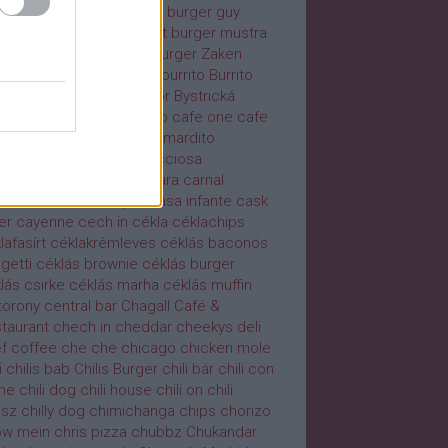
ger di parma
burger duó
burger guy
ger house
burger market
burger mustra
ger party
burger pizza
Burger Zaken
ning Angel Chili
burrdog
burrito
Burrito
ifarring
búzadara
búzasör
Bystrická
bovňa
cafe five
café lago
cafe one
cafe
usa
caffe
Caffè Diaz
calamardito
membert
caprese
Capricciosa
ricciosa burger
carbonara
carnal
nivore
carolina reaper
casa infante
cask
er
cayenne
cech in
cékla
céklachips
lafasírt
céklakrémleves
céklás baconös
getti
céklás brownie
céklás burger
lás csirke
céklás marha
céklás muffin
torony
central bar
Chagall Café &
taurant
chech in
cheddar
cheekys deli
f coffee
che che
chicago
chicken mole
i
chilis bab
Chilis Burger
chili bár
chili con
ne
chili dog
chili house
chili on
chili
ósz
chilly dog
chimichanga
chips
chorizo
ow mein
chris pizza
chubbz
Chukandar