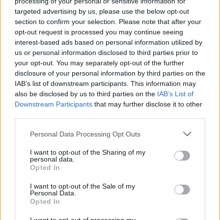
processing of your personal or sensitive information for
targeted advertising by us, please use the below opt-out
section to confirm your selection. Please note that after your
opt-out request is processed you may continue seeing
interest-based ads based on personal information utilized by
us or personal information disclosed to third parties prior to
Újra itt jártam: Soul a Rádió,
your opt-out. You may separately opt-out of the further
Budapest
disclosure of your personal information by third parties on the
IAB’s list of downstream participants. This information may
Csabi Konyhája
•
2014. március 28.
0
also be disclosed by us to third parties on the
IAB’s List of
Downstream Participants
that may further disclose it to other
Korábban már többször is jártam a Bródy Sándor
third parties.
utcában található Soul a Rádióban, két kissé felemás
Please note that this website/app uses one or more Google
élményemről cikket is írtam már, most viszont úgy
Personal Data Processing Opt Outs
services and may gather and store information including but
éreztem egy borzasztó pozitív élmény után, hogy
not limited to your visit or usage behaviour. You may click to
I want to opt-out of the Sharing of my
muszáj újra írnom a helyről! Mindez még
personal data.
grant or deny consent to Google and its third-party tags to
októberben lett volna aktuális, akkor viszont a
Opted In
use your data for below specified purposes in below Google
készített…
consent section.
I want to opt-out of the Sale of my
Personal Data.
Opted In