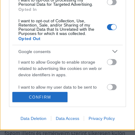
I want to opt-out of processing my
Personal Data for Targeted Advertising.
Opted In
I want to opt-out of Collection, Use,
Retention, Sale, and/or Sharing of my
Personal Data that Is Unrelated with the
Purposes for which it was collected.
Opted Out
Google consents
I want to allow Google to enable storage
related to advertising like cookies on web or
device identifiers in apps.
Itt jártam: Soul a Rádió (Budapest)
I want to allow my user data to be sent to
Csabi Konyhája
•
2013. szeptember 01.
0
Google for online advertising purposes.
CONFIRM
Úgy érzem itt az ideje, hogy kettéválasszam ezentúl
I want to allow Google to send me
personalized advertising.
a saját kreációkat és a különböző
Data Deletion
Data Access
Privacy Policy
gasztroélményeket, amiket vendégként élek meg
I want to allow Google to enable storage
időről időre. Ez utóbbit ezentúl Itt jártam címkével
related to analytics like cookies on web or
fogom illetni és reményeim szerint sikeresen külön